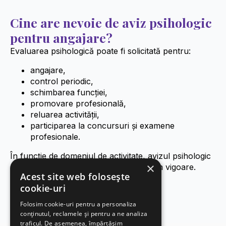
Cine are nevoie de aviz psihologic
pentru angajare?
Evaluarea psihologică poate fi solicitată pentru:
angajare,
control periodic,
schimbarea funcției,
promovare profesională,
reluarea activității,
participarea la concursuri și examene
profesionale.
În funcție de domeniul de activitate, avizul psihologic
×
poate fi obligatoriu conform legislației în vigoare.
Acest site web folosește
cookie-uri
Folosim cookie-uri pentru a personaliza
conținutul, reclamele și pentru a ne analiza
traficul. De asemenea, împărtășim