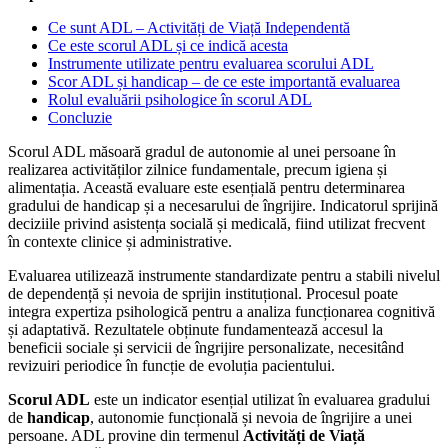
Ce sunt ADL – Activități de Viață Independentă
Ce este scorul ADL și ce indică acesta
Instrumente utilizate pentru evaluarea scorului ADL
Scor ADL și handicap – de ce este importantă evaluarea
Rolul evaluării psihologice în scorul ADL
Concluzie
Scorul ADL măsoară gradul de autonomie al unei persoane în
realizarea activităților zilnice fundamentale, precum igiena și
alimentația. Această evaluare este esențială pentru determinarea
gradului de handicap și a necesarului de îngrijire. Indicatorul sprijină
deciziile privind asistența socială și medicală, fiind utilizat frecvent
în contexte clinice și administrative.
Evaluarea utilizează instrumente standardizate pentru a stabili nivelul
de dependență și nevoia de sprijin instituțional. Procesul poate
integra expertiza psihologică pentru a analiza funcționarea cognitivă
și adaptativă. Rezultatele obținute fundamentează accesul la
beneficii sociale și servicii de îngrijire personalizate, necesitând
revizuiri periodice în funcție de evoluția pacientului.
Scorul ADL
este un indicator esențial utilizat în evaluarea gradului
de
handicap
, autonomie funcțională și nevoia de îngrijire a unei
persoane. ADL provine din termenul
Activități de Viață