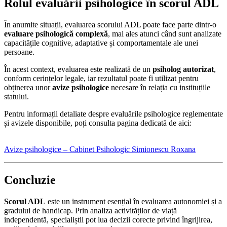
Rolul evaluării psihologice în scorul ADL
În anumite situații, evaluarea scorului ADL poate face parte dintr-o
evaluare psihologică complexă
, mai ales atunci când sunt analizate
capacitățile cognitive, adaptative și comportamentale ale unei
persoane.
În acest context, evaluarea este realizată de un
psiholog autorizat
,
conform cerințelor legale, iar rezultatul poate fi utilizat pentru
obținerea unor
avize psihologice
necesare în relația cu instituțiile
statului.
Pentru informații detaliate despre evaluările psihologice reglementate
și avizele disponibile, poți consulta pagina dedicată de aici:
Avize psihologice – Cabinet Psihologic Simionescu Roxana
Concluzie
Scorul ADL
este un instrument esențial în evaluarea autonomiei și a
gradului de handicap. Prin analiza activităților de viață
independentă, specialiștii pot lua decizii corecte privind îngrijirea,