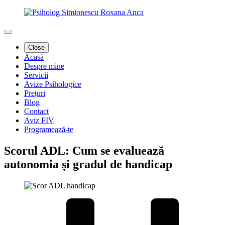
Close
Acasă
Despre mine
Servicii
Avize Psihologice
Prețuri
Blog
Contact
Aviz FIV
Programează-te
Scorul ADL: Cum se evaluează
autonomia și gradul de handicap