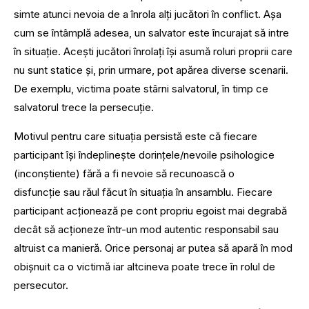
simte atunci nevoia de a înrola alți jucători în conflict. Așa
cum se întâmplă adesea, un salvator este încurajat să intre
în situație. Acești jucători înrolați își asumă roluri proprii care
nu sunt statice și, prin urmare, pot apărea diverse scenarii.
De exemplu, victima poate stârni salvatorul, în timp ce
salvatorul trece la persecuție.
Motivul pentru care situația persistă este că fiecare
participant își îndeplinește dorințele/nevoile psihologice
(inconștiente) fără a fi nevoie să recunoască o
disfuncție sau răul făcut în situația în ansamblu. Fiecare
participant acționează pe cont propriu egoist mai degrabă
decât să acționeze într-un mod autentic responsabil sau
altruist ca manieră. Orice personaj ar putea să apară în mod
obișnuit ca o victimă iar altcineva poate trece în rolul de
persecutor.