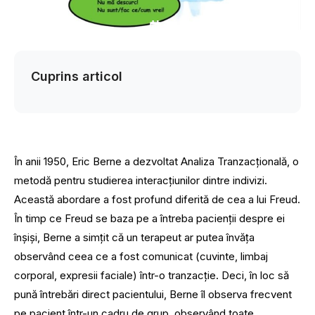
Cuprins articol
În anii 1950, Eric Berne a dezvoltat Analiza Tranzacțională, o
metodă pentru studierea interacțiunilor dintre indivizi.
Această abordare a fost profund diferită de cea a lui Freud.
În timp ce Freud se baza pe a întreba pacienții despre ei
înșiși, Berne a simțit că un terapeut ar putea învăța
observând ceea ce a fost comunicat (cuvinte, limbaj
corporal, expresii faciale) într-o tranzacție. Deci, în loc să
pună întrebări direct pacientului, Berne îl observa frecvent
pe pacient într-un cadru de grup, observând toate