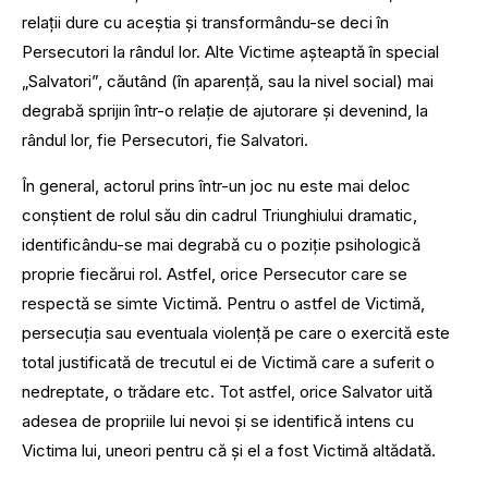
relaţii dure cu aceştia şi transformându-se deci în
Persecutori la rândul lor. Alte Victime aşteaptă în special
„Salvatori”, căutând (în aparenţă, sau la nivel social) mai
degrabă sprijin într-o relaţie de ajutorare şi devenind, la
rândul lor, fie Persecutori, fie Salvatori.
În general, actorul prins într-un joc nu este mai deloc
conştient de rolul său din cadrul Triunghiului dramatic,
identificându-se mai degrabă cu o poziţie psihologică
proprie fiecărui rol. Astfel, orice Persecutor care se
respectă se simte Victimă. Pentru o astfel de Victimă,
persecuţia sau eventuala violenţă pe care o exercită este
total justificată de trecutul ei de Victimă care a suferit o
nedreptate, o trădare etc. Tot astfel, orice Salvator uită
adesea de propriile lui nevoi şi se identifică intens cu
Victima lui, uneori pentru că şi el a fost Victimă altădată.