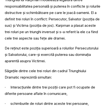
responsabilitatea personală și puterea în conflicte și rolurile
distructive și schimbătoare pe care le joacă oamenii. El a
definit trei roluri în conflict: Persecutor, Salvator (poziția de
sus) și Victima (poziția de jos). Karpman a plasat aceste
trei roluri pe un triunghi inversat și s-a referit la ele ca fiind
cele trei aspecte sau fețe ale dramei.
De reţinut este poziţia superioară a rolurilor Persecutorului
şi Salvatorului, care-şi exercită puterea sau dominaţia
aparentă asupra Victimei.
Săgeţile dintre cele trei roluri din cadrul Triunghiului
Dramatic reprezintă simultan:
· Interacţiunile dintre trei poziţii care pot fi ocupate de
diferite persoane aflate în comunicare,
· schimburile de roluri dintre aceste trei persoane,