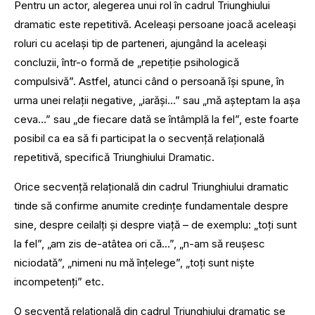
Pentru un actor, alegerea unui rol în cadrul Triunghiului
dramatic este repetitivă. Aceleaşi persoane joacă aceleaşi
roluri cu acelaşi tip de parteneri, ajungând la aceleaşi
concluzii, într-o formă de „repetiţie psihologică
compulsivă”. Astfel, atunci când o persoană îşi spune, în
urma unei relaţii negative, „iarăşi…” sau „mă aşteptam la aşa
ceva…” sau „de fiecare dată se întâmplă la fel”, este foarte
posibil ca ea să fi participat la o secvenţă relaţională
repetitivă, specifică Triunghiului Dramatic.
Orice secvenţă relaţională din cadrul Triunghiului dramatic
tinde să confirme anumite credinţe fundamentale despre
sine, despre ceilalţi şi despre viaţă – de exemplu: „toţi sunt
la fel”, „am zis de-atâtea ori că…”, „n-am să reuşesc
niciodată”, „nimeni nu mă înţelege”, „toţi sunt nişte
incompetenţi” etc.
O secvenţă relaţională din cadrul Triunghiului dramatic se