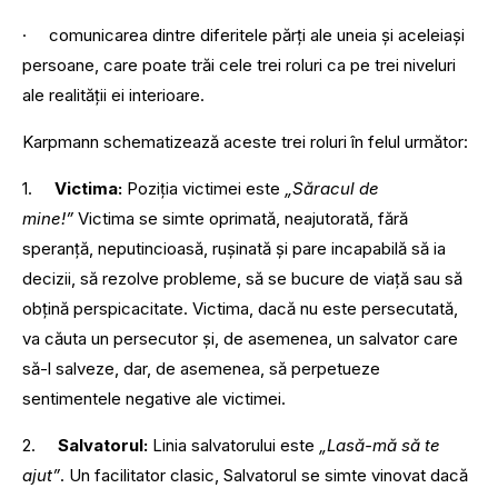
· comunicarea dintre diferitele părţi ale uneia şi aceleiaşi
persoane, care poate trăi cele trei roluri ca pe trei niveluri
ale realităţii ei interioare.
Karpmann schematizează aceste trei roluri în felul următor:
1.
Victima:
Poziția victimei este
„Săracul de
mine!”
Victima se simte oprimată, neajutorată, fără
speranță, neputincioasă, rușinată și pare incapabilă să ia
decizii, să rezolve probleme, să se bucure de viață sau să
obțină perspicacitate. Victima, dacă nu este persecutată,
va căuta un persecutor și, de asemenea, un salvator care
să-l salveze, dar, de asemenea, să perpetueze
sentimentele negative ale victimei.
2.
Salvatorul:
Linia salvatorului este
„Lasă-mă să te
ajut”
. Un facilitator clasic, Salvatorul se simte vinovat dacă