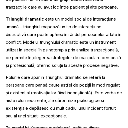
tranzacțiile care au avut loc între pacient și alte persoane.
Triunghi dramatic
este un model social de interacțiune
umană – triunghiul mapează un tip de interacțiune
distructivă care poate apărea în rândul persoanelor aflate în
conflict. Modelul triunghiului dramatic este un instrument
utilizat în special în psihoterapia prin analiza tranzacțională,
ce permite înţelegerea strategiilor de manipulare personală
şi profesională, oferind soluţii la aceste procese negative.
Rolurile care apar în Triunghiul dramatic se referă la
persoane care par să caute astfel de poziţii în mod regulat
şi existenţial (motivaţia lor fiind inconştientă). Este vorba de
nişte roluri recurente, ale căror mize psihologice şi
existenţiale depăşesc cu mult cadrul unui incident fortuit
sau al unei situaţii excepţionale.
Triunghiul lui Karpman modelează legătura dintre