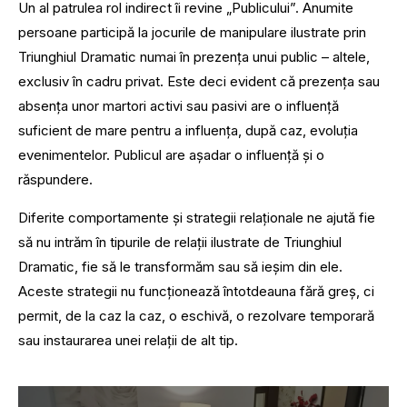
Un al patrulea rol indirect îi revine „Publicului”. Anumite
persoane participă la jocurile de manipulare ilustrate prin
Triunghiul Dramatic numai în prezenţa unui public – altele,
exclusiv în cadru privat. Este deci evident că prezenţa sau
absenţa unor martori activi sau pasivi are o influenţă
suficient de mare pentru a influenţa, după caz, evoluţia
evenimentelor. Publicul are aşadar o influenţă şi o
răspundere.
Diferite comportamente şi strategii relaţionale ne ajută fie
să nu intrăm în tipurile de relaţii ilustrate de Triunghiul
Dramatic, fie să le transformăm sau să ieşim din ele.
Aceste strategii nu funcţionează întotdeauna fără greş, ci
permit, de la caz la caz, o eschivă, o rezolvare temporară
sau instaurarea unei relaţii de alt tip.