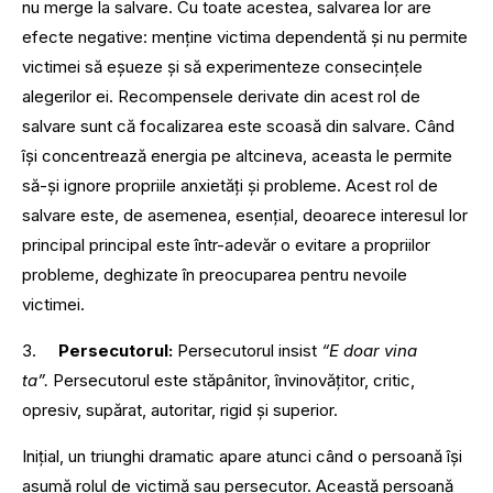
nu merge la salvare. Cu toate acestea, salvarea lor are
efecte negative: menține victima dependentă și nu permite
victimei să eșueze și să experimenteze consecințele
alegerilor ei. Recompensele derivate din acest rol de
salvare sunt că focalizarea este scoasă din salvare. Când
își concentrează energia pe altcineva, aceasta le permite
să-și ignore propriile anxietăți și probleme. Acest rol de
salvare este, de asemenea, esențial, deoarece interesul lor
principal principal este într-adevăr o evitare a propriilor
probleme, deghizate în preocuparea pentru nevoile
victimei.
3.
Persecutorul:
Persecutorul insist
“E doar vina
ta”.
Persecutorul este stăpânitor, învinovățitor, critic,
opresiv, supărat, autoritar, rigid și superior.
Inițial, un triunghi dramatic apare atunci când o persoană își
asumă rolul de victimă sau persecutor. Această persoană