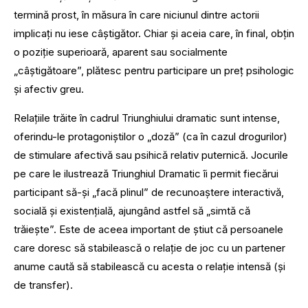
termină prost, în măsura în care niciunul dintre actorii
implicaţi nu iese câştigător. Chiar şi aceia care, în final, obţin
o poziţie superioară, aparent sau socialmente
„câştigătoare”, plătesc pentru participare un preţ psihologic
şi afectiv greu.
Relaţiile trăite în cadrul Triunghiului dramatic sunt intense,
oferindu-le protagoniştilor o „doză” (ca în cazul drogurilor)
de stimulare afectivă sau psihică relativ puternică. Jocurile
pe care le ilustrează Triunghiul Dramatic îi permit fiecărui
participant să-şi „facă plinul” de recunoaştere interactivă,
socială şi existenţială, ajungând astfel să „simtă că
trăieşte”. Este de aceea important de ştiut că persoanele
care doresc să stabilească o relaţie de joc cu un partener
anume caută să stabilească cu acesta o relaţie intensă (şi
de transfer).