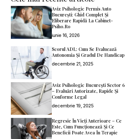
Aviz Psihologic Permis Auto
București: Ghid Complet Și
Eliberare Rapidă La Cabinet-
Psiho.ro
iunie 16, 2026
Scorul ADL: Cum Se Evaluează
Autonomia Și Gradul De Handicap
decembrie 21, 2025
Aviz Psihologic București Sector 6
– Evaluări Autorizate, Rapide Și
Conforme Legal
decembrie 19, 2025
Regresie În Vieți Anterioare – Ce
Este, Cum Funcționează Și Ce
Beneficii Poate Avea În Terapie