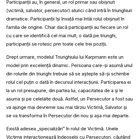
Participanții au, în general, un rol primar sau obișnuit
(victimă, salvator, persecutor) atunci când intră în triunghiuri
dramatice. Participanții își învață mai întâi rolul obișnuit în
familia de origine. Chiar dacă participanții au fiecare un rol
cu ​​care se identifică cel mai mult, o dată pe triunghi,
participanții se rotesc prin toate cele trei poziții.
Drept urmare, modelul Triunghiului lui Karpmann este un
model prin excelenţă dinamic. Persoana care-şi asumă unul
din rolurile din triunghi trebuie să se aştepte să-şi schimbe
rolul cel puţin o dată în decursul interacţiunii. Participarea ei
la un rol presupune, din partea lui, capacitatea de a şi le
asuma şi pe celelalte două. Astfel, un Persecutor a fost sau
va ajunge mai devreme sau mai târziu Victimă, Salvator și
se va transforma în Persecutor din nou şi aşa mai departe.
Există adesea „specializări” în rolul de Victimă. Unele
Victime interacţionează îndeosebi cu Persecutori, căutând