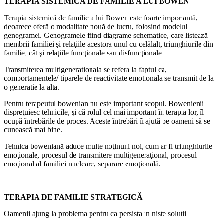
TERAPIA SISTEMICA DE FAMILIE A LUI BOWEN
Terapia sistemică de familie a lui Bowen este foarte importantă,
deoarece oferă o modalitate nouă de lucru, folosind modelul
genogramei. Genogramele fiind diagrame schematice, care listează
membrii familiei şi relaţiile acestora unul cu celălalt, triunghiurile din
familie, cât şi relaţiile funcţionale sau disfuncţionale.
Transmiterea multigenerationala se refera la faptul ca,
comportamentele/ tiparele de reactivitate emotionala se transmit de la
o generatie la alta.
Pentru terapeutul bowenian nu este important scopul. Bowenienii
dispreţuiesc tehnicile, şi că rolul cel mai important în terapia lor, îl
ocupă întrebările de proces. Aceste întrebări îi ajută pe oameni să se
cunoască mai bine.
Tehnica boweniană aduce multe noţinuni noi, cum ar fi triunghiurile
emoţionale, procesul de transmitere multigeneraţional, procesul
emoţional al familiei nucleare, separare emoţională.
TERAPIA DE FAMILIE STRATEGICĂ
Oamenii ajung la problema pentru ca persista in niste solutii