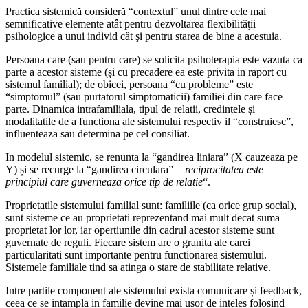
Practica sistemică consideră “contextul” unul dintre cele mai
semnificative elemente atât pentru dezvoltarea flexibilităţii
psihologice a unui individ cât şi pentru starea de bine a acestuia.
Persoana care (sau pentru care) se solicita psihoterapia este vazuta ca
parte a acestor sisteme (și cu precadere ea este privita in raport cu
sistemul familial); de obicei, persoana “cu probleme” este
“simptomul” (sau purtatorul simptomaticii) familiei din care face
parte. Dinamica intrafamiliala, tipul de relatii, credintele și
modalitatile de a functiona ale sistemului respectiv il “construiesc”,
influenteaza sau determina pe cel consiliat.
In modelul sistemic, se renunta la “gandirea liniara” (X cauzeaza pe
Y) și se recurge la “gandirea circulara” =
reciprocitatea este
principiul care guverneaza orice tip de relatie
“.
Proprietatile sistemului familial sunt: familiile (ca orice grup social),
sunt sisteme ce au proprietati reprezentand mai mult decat suma
proprietat lor lor, iar opertiunile din cadrul acestor sisteme sunt
guvernate de reguli. Fiecare sistem are o granita ale carei
particularitati sunt importante pentru functionarea sistemului.
Sistemele familiale tind sa atinga o stare de stabilitate relative.
Intre partile component ale sistemului exista comunicare și feedback,
ceea ce se intampla in familie devine mai usor de inteles folosind