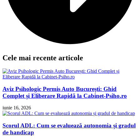
Cele mai recente articole
Aviz Psihologic Permis Auto București: Ghid
Complet și Eliberare Rapidă la Cabinet-Psiho.ro
iunie 16, 2026
Scorul ADL: Cum se evaluează autonomia și gradul
de handicap