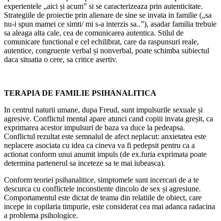
experientele „aici și acum” si se caracterizeaza prin autenticitate.
Strategiile de proiectie prin alienare de sine se invata in familie („sa
nu-i spun mamei ce simti/ mi s-a interzis sa..”), asadar familia trebuie
sa aleaga alta cale, cea de comunicarea autentica. Stilul de
comunicare functional e cel echilibrat, care da raspunsuri reale,
autentice, congruente verbal și nonverbal, poate schimba subiectul
daca situatia o cere, sa critice asertiv.
TERAPIA DE FAMILIE PSIHANALITICA
In centrul naturii umane, dupa Freud, sunt impulsurile sexuale și
agresive. Conflictul mental apare atunci cand copiii invata greșit, ca
exprimarea acestor impulsuri de baza va duce la pedeapsa.
Conflictul rezultat este semnalul de afect neplacut: anxietatea este
neplacere asociata cu idea ca cineva va fi pedepsit pentru ca a
actionat conform unui anumit impuls (de ex.furia exprimata poate
determina partenerul sa inceteze sa te mai iubeasca).
Conform teoriei psihanalitice, simptomele sunt incercari de a te
descurca cu conflictele inconstiente dincolo de sex și agresiune.
Comportamentul este dictat de teama din relatiile de obiect, care
incepe in copilaria timpurie, este considerat cea mai adanca radacina
a problema psihologice.