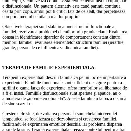
unui copil, victimizeaza copilul. Asta reduce tensiunea in cuplu, dar
e disfunctionala. Un pattern alternativ este cand parintii continua
cearta prin copii, ambii pot fi critici fata de celalalt, dar perpetueaza
comportamentul celuilalt cu al lor propriu.
Obiectivele terapiei sunt stabilirea unei structuri functionale a
familiei, rezolvarea problemei clientilor prin granite clare. Evaluarea
consta in identificarea tiparelor de comportament constant dintre
membrii familiei, evaluarea elementelor structurii familiei (ierarhie,
granite, personale ce influenteaza dinamica familiei).
TERAPIA DE FAMILIE EXPERIENTIALA
Terapeutii experientiali descriu familia ca pe un loc de impartasire a
experientei. Familiile functionale sunt suficient de sigure pentru a
sprijini o gama larga de experiente, ofera membrilor sai libertatea de
a fi ei insisi. Familiile disfunctionale sunt speriate și apatice, au o
atmosfera de „moarte emotionala”. Aceste familii au la baza o stima
de sine scazuta.
Cresterea de sine, dezvoltarea personala sunt cheia interventiei
terapeutice, se focalizeaza pe dezvoltarea și crestereea familiei,
facilitandu-le exprimarea emotiilor deschis, iar problema disparea
apoi de la sine. Terapia experientiala creeaza contextul pentru a trai