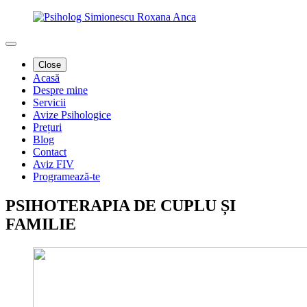
Close
Acasă
Despre mine
Servicii
Avize Psihologice
Prețuri
Blog
Contact
Aviz FIV
Programează-te
PSIHOTERAPIA DE CUPLU ȘI
FAMILIE