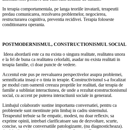
In terapia comportamentala, pe langa teoriile invatarii, terapeutii
predau comunicarea, rezolvarea problemelor, negocierea,
restructurarea cognitiva, preventia recidivei. Terapia foloseste
conditionarea operanta.
POSTMODERNISMUL, CONSTRUCTIONISMUL SOCIAL
Ideea abordarii este ca nu exista o singura realitate, realitatea unora
e la fel de buna ca realitatea celorlalti, asadar nu exista realitati in
terapia familie, ci doar puncte de vedere.
Accentul este pus pe reevaluarea perspectivelor asupra problemei,
semnificatia insași e o tinta in terapie.
C
onstructivismul s-a focalizat
pe modul cum oamenii creeaza propriile lor realitati, dar terapia de
familie a subliniat interactiunea, de unde a rezultat
c
onstructionismul
social, cu accent pe puterea interactiunii sociale in generaral.
Limbajul colaborativ sustine importanta conversatiei, pentru ca
problemele sunt mentinute prin limbaj in cadru sistemului.
Terapeutul trebuie sa fie empatic, modest, nu doar reflexiv, sa
exprime opinii, intrebari clarificatoare sau de dezvoltare, scurte,
concise, sa evite conversatiile patologizante, (nu diagnosticheaza).