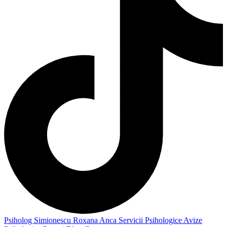
Psiholog Simionescu Roxana Anca
Servicii Psihologice
Avize