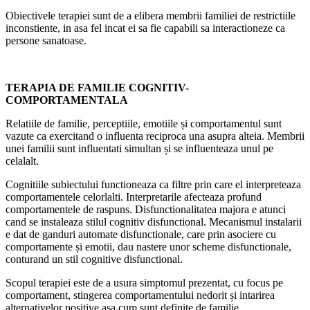
Obiectivele terapiei sunt de a elibera membrii familiei de restrictiile
inconstiente, in asa fel incat ei sa fie capabili sa interactioneze ca
persone sanatoase.
TERAPIA DE FAMILIE COGNITIV-
COMPORTAMENTALA
Relatiile de familie, perceptiile, emotiile și comportamentul sunt
vazute ca exercitand o influenta reciproca una asupra alteia. Membrii
unei familii sunt influentati simultan și se influenteaza unul pe
celalalt.
Cognitiile subiectului functioneaza ca filtre prin care el interpreteaza
comportamentele celorlalti. Interpretarile afecteaza profund
comportamentele de raspuns. Disfunctionalitatea majora e atunci
cand se instaleaza stilul cognitiv disfunctional. Mecanismul instalarii
e dat de ganduri automate disfunctionale, care prin asociere cu
comportamente și emotii, dau nastere unor scheme disfunctionale,
conturand un stil cognitive disfunctional.
Scopul terapiei este de a usura simptomul prezentat, cu focus pe
comportament, stingerea comportamentului nedorit și intarirea
alternativelor positive asa cum sunt definite de familie.