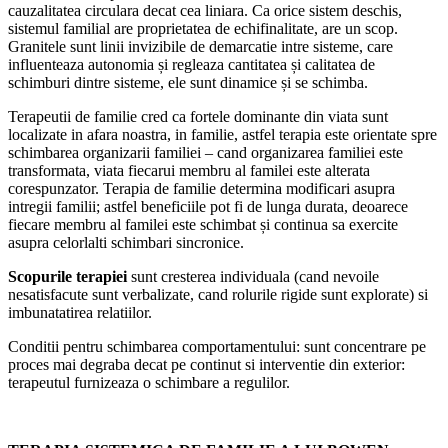
cauzalitatea circulara decat cea liniara. Ca orice sistem deschis,
sistemul familial are proprietatea de echifinalitate, are un scop.
Granitele sunt linii invizibile de demarcatie intre sisteme, care
influenteaza autonomia și regleaza cantitatea și calitatea de
schimburi dintre sisteme, ele sunt dinamice și se schimba.
Terapeutii de familie cred ca fortele dominante din viata sunt
localizate in afara noastra, in familie, astfel terapia este orientate spre
schimbarea organizarii familiei – cand organizarea familiei este
transformata, viata fiecarui membru al familei este alterata
corespunzator. Terapia de familie determina modificari asupra
intregii familii; astfel beneficiile pot fi de lunga durata, deoarece
fiecare membru al familei este schimbat și continua sa exercite
asupra celorlalti schimbari sincronice.
Scopurile terapiei
sunt
cresterea individuala (cand nevoile
nesatisfacute sunt verbalizate, cand rolurile rigide sunt explorate) si
imbunatatirea relatiilor.
Conditii pentru schimbarea comportamentului: sunt concentrare pe
proces mai degraba decat pe continut si interventie din exterior:
terapeutul furnizeaza o schimbare a regulilor.