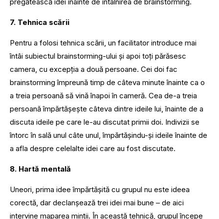
pregătească idei înainte de întâlnirea de brainstorming.
7. Tehnica scării
Pentru a folosi tehnica scării, un facilitator introduce mai
întâi subiectul brainstorming-ului și apoi toți părăsesc
camera, cu excepția a două persoane. Cei doi fac
brainstorming împreună timp de câteva minute înainte ca o
a treia persoană să vină înapoi în cameră. Cea de-a treia
persoană împărtășește câteva dintre ideile lui, înainte de a
discuta ideile pe care le-au discutat primii doi. Indivizii se
întorc în sală unul câte unul, împărtășindu-și ideile înainte de
a afla despre celelalte idei care au fost discutate.
8. Hartă mentală
Uneori, prima idee împărtășită cu grupul nu este ideea
corectă, dar declanșează trei idei mai bune – de aici
intervine maparea minții. În această tehnică, grupul începe