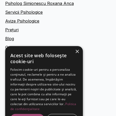
Psiholog Simionescu Roxana Anca
Servicii Psihologice
Avize Psihologice
Prețuri
Blog
Contact
×
Acest site web folosește
cookie-uri
Termeni și condiții
Folosim cookie-uri pentru a personaliza
Politica de confidențialitate
conținutul, reclamele și pentru a ne analiza
Politica de cookies
traficul. De asemenea, împărtășim
informații despre utilizarea site-ului nostru
Legal
cu partenerii noștri de publicitate și analiză,
care le pot combina cu alte informații pe
care le-ați furnizat sau pe care le-au
colectat din utilizarea serviciilor lor.
Politica
de confidențialitate