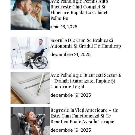
Aviz Psihologic Permis Auto
București: Ghid Complet Și
Eliberare Rapidă La Cabinet-
Psiho.ro
iunie 16, 2026
Scorul ADL: Cum Se Evaluează
Autonomia Și Gradul De Handicap
decembrie 21, 2025
Aviz Psihologic București Sector 6
– Evaluări Autorizate, Rapide Și
Conforme Legal
decembrie 19, 2025
Regresie În Vieți Anterioare – Ce
Este, Cum Funcționează Și Ce
Beneficii Poate Avea În Terapie
decembrie 19, 2025