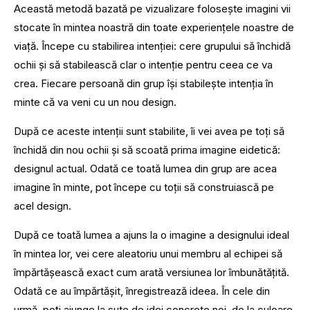
Această metodă bazată pe vizualizare folosește imagini vii
stocate în mintea noastră din toate experiențele noastre de
viață. Începe cu stabilirea intenției: cere grupului să închidă
ochii și să stabilească clar o intenție pentru ceea ce va
crea. Fiecare persoană din grup își stabilește intenția în
minte că va veni cu un nou design.
După ce aceste intenții sunt stabilite, îi vei avea pe toți să
închidă din nou ochii și să scoată prima imagine eidetică:
designul actual. Odată ce toată lumea din grup are acea
imagine în minte, pot începe cu toții să construiască pe
acel design.
După ce toată lumea a ajuns la o imagine a designului ideal
în mintea lor, vei cere aleatoriu unui membru al echipei să
împărtășească exact cum arată versiunea lor îmbunătățită.
Odată ce au împărtășit, înregistrează ideea. În cele din
urmă, poți ajunge la sute de idei concrete noi, de la culoare