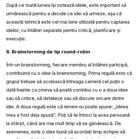
După ce toată lumea își notează ideile, este important să
urmărească pentru a decide ce idei să urmeze, așa că
această tehnică este cel mai bine utilizată pentru captarea
ideilor, cu întâlniri separate pentru critică, planificare și
execuţie.
6. Brainstorming de tip round-robin
Într-un brainstorming, fiecare membru al întâlnirii participă,
contribuind cu o idee la brainstorming. Prima regulă este că
grupul trebuie să ocolească întreaga cameră cel puțin o
dată înainte ca cineva să poată contribui cu o a doua idee
sau să critice, să detalieze sau să discute oricare dintre
idei. A doua regulă este că nimeni nu poate spune: „Ideea
mea a fost deja spusă”. Poți să te întorci la acea persoană
la sfârșit, când are mai mult timp să se gândească. De
asemenea, este o idee bună să acordați timp echipei să