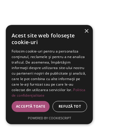
×
Acest site web folosește
cookie-uri
Folosim cookie-uri pentru a personaliza
conținutul, reclamele și pentru a ne analiza
traficul. De asemenea, împărtășim
informații despre utilizarea site-ului nostru
cu partenerii noștri de publicitate și analiză,
care le pot combina cu alte informații pe
care le-ați furnizat sau pe care le-au
colectat din utilizarea serviciilor lor.
Politica
de confidențialitate
ACCEPTĂ TOATE
REFUZĂ TOT
POWERED BY COOKIESCRIPT