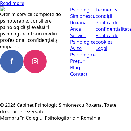
Read more
Psiholog
Termeni și
Oferim servicii complete de
Simionescu
condiții
psihoterapie, consiliere
Roxana
Politica de
psihologică și evaluări
Anca
confidențialitat
psihologice într-un mediu
Servicii
Politica de
profesional, confidențial și
Psihologice
cookies
empatic.
Avize
Legal
Psihologice
Prețuri
Blog
Contact
© 2026 Cabinet Psihologic Simionescu Roxana. Toate
drepturile rezervate.
Membru în Colegiul Psihologilor din România