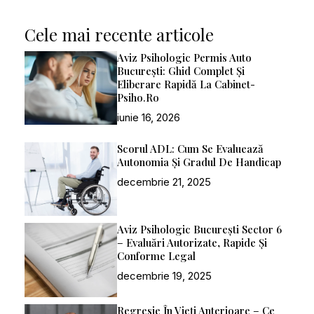
Cele mai recente articole
Aviz Psihologic Permis Auto
București: Ghid Complet Și
Eliberare Rapidă La Cabinet-
Psiho.ro
iunie 16, 2026
Scorul ADL: Cum Se Evaluează
Autonomia Și Gradul De Handicap
decembrie 21, 2025
Aviz Psihologic București Sector 6
– Evaluări Autorizate, Rapide Și
Conforme Legal
decembrie 19, 2025
Regresie În Vieți Anterioare – Ce