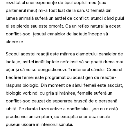
rezultat al unei experiențe de tipul copilul meu (sau
partenerul meu) mi-a fost luat de la sân. O femelă din
lumea animală suferă un astfel de conflict, atunci când puiul
ei se pierde sau este omorât. Ca un reflex natural la acest
conflict-șoc, țesutul canalelor de lactație începe să
ulcereze.
Scopul acestei reacții este mărirea diametrului canalelor de
lactație, astfel încât laptele nefolosit să se poată drena mai
ușor și să nu se congestioneze în interiorul sânului. Creierul
fiecărei femei este programat cu acest gen de reacție-
răspuns biologic. Din moment ce sânul femeii este asociat,
biologic vorbind, cu grija și hrănirea, femeile suferă un
conflict-șoc cauzat de separarea bruscă de o persoană
iubită. Pe durata fazei active a conflictului- șoc nu există
practic nici un simptom, cu excepția unor ocazionale
puseuri ușoare în interiorul sânului.