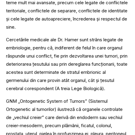
teme mult mai avansate, precum cele legate de conflictele
teritoriale, conflictele de separare, conflictele de identitate
și cele legate de autoapreciere, încrederea și respectul de
sine.
Cercetările medicale ale Dr. Hamer sunt strâns legate de
embriologie, pentru că, indiferent de felul în care organul
răspunde unui conflict, fie prin dezvoltarea unei tumori, prin
deteriorarea țesutului sau prin dereglarea funcționarii, toate
acestea sunt determinate de stratul embrionic al
germenului din care provin atât organul, cât și țesutul
cerebral corespondent (A treia Lege Biologică).
GNM „Ontogenetic System of Tumors” (Sistemul
Ortogenetic al tumorilor) ilustreză că organele controlate
de „vechiul creier” care derivă din endoderm sau vechiul
creier-mesoderm, precum plămânii, ficatul, colonul,
prostata, uterul, pielea în profunzimea ei, pleura, peritoneul,