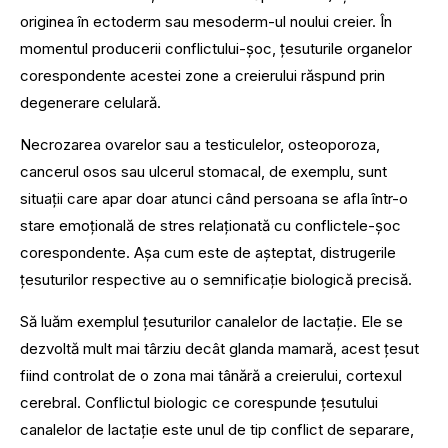
originea în ectoderm sau mesoderm-ul noului creier. În
momentul producerii conflictului-șoc, țesuturile organelor
corespondente acestei zone a creierului răspund prin
degenerare celulară.
Necrozarea ovarelor sau a testiculelor, osteoporoza,
cancerul osos sau ulcerul stomacal, de exemplu, sunt
situații care apar doar atunci când persoana se afla într-o
stare emoțională de stres relaționată cu conflictele-șoc
corespondente. Așa cum este de așteptat, distrugerile
țesuturilor respective au o semnificație biologică precisă.
Să luăm exemplul țesuturilor canalelor de lactație. Ele se
dezvoltă mult mai târziu decât glanda mamară, acest țesut
fiind controlat de o zona mai tânără a creierului, cortexul
cerebral. Conflictul biologic ce corespunde țesutului
canalelor de lactație este unul de tip conflict de separare,