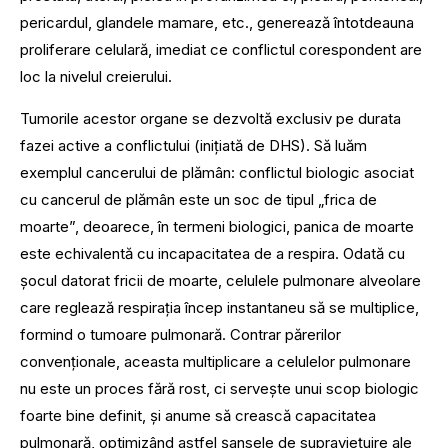
pericardul, glandele mamare, etc., generează întotdeauna
proliferare celulară, imediat ce conflictul corespondent are
loc la nivelul creierului.
Tumorile acestor organe se dezvoltă exclusiv pe durata
fazei active a conflictului (inițiată de DHS). Să luăm
exemplul cancerului de plămân: conflictul biologic asociat
cu cancerul de plămân este un soc de tipul „frica de
moarte”, deoarece, în termeni biologici, panica de moarte
este echivalentă cu incapacitatea de a respira. Odată cu
șocul datorat fricii de moarte, celulele pulmonare alveolare
care reglează respirația încep instantaneu să se multiplice,
formind o tumoare pulmonară. Contrar părerilor
convenționale, aceasta multiplicare a celulelor pulmonare
nu este un proces fără rost, ci servește unui scop biologic
foarte bine definit, și anume să crească capacitatea
pulmonară, optimizând astfel șansele de supraviețuire ale