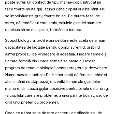
poate suferi un conflict de tipul mama-copil, întrucât își
face foarte multe griji, atunci când copilul ei este rănit sau
se îmbolnăvește grav, foarte brusc. Pe durata fazei de
stres, cât conflictul este activ, celulele glandei mamare
continua să se multiplice, formând o tumora.
Scopul biologic al proliferării celulare este acela de a mări
capacitatea de lactație pentru copilul suferind, grăbind
astfel procesul de vindecare al acestuia. Fiecare femeie și
fiecare femelă din lumea animală se naște cu acest
program de reacție biologică pentru creștere și dezvoltare.
Numeroasele studii ale Dr. Hamer arată că femeile, chiar și
atunci când nu alăptează, dezvoltă tumori ale glandelor
mamare, din cauza grjilor obsesive pentru binele celor dragi
(a copilului care are probleme, a unui părinte bolnav, sau de
grijă unui prieten cu probleme).
Ceea ce a fost spus despre cancerul de plămân sau de