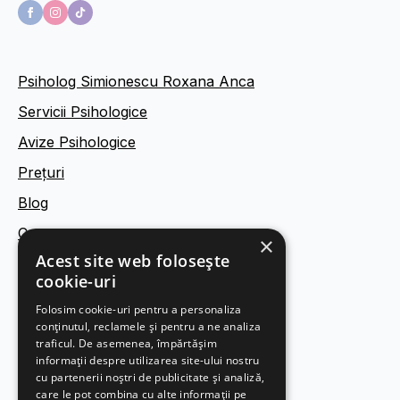
Psiholog Simionescu Roxana Anca
Servicii Psihologice
Avize Psihologice
Prețuri
Blog
Contact
×
Acest site web folosește
cookie-uri
Termeni și condiții
Folosim cookie-uri pentru a personaliza
Politica de confidențialitate
conținutul, reclamele și pentru a ne analiza
Politica de cookies
traficul. De asemenea, împărtășim
informații despre utilizarea site-ului nostru
Legal
cu partenerii noștri de publicitate și analiză,
care le pot combina cu alte informații pe