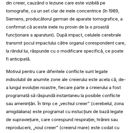
din creier, cauzând o leziune care este vizibilă pe
tomografie, ca un set clar de inele concentrice (în 1989,
Siemens, producătorul german de aparate tomografice, a
confirmat că aceste inele nu provin de la o proastă
funcționare a aparaturii). După impact, celulele cerebrale
transmit șocul impactului către organul corespondent care,
la rândul lui, răspunde cu o modificare specifică, ce poate
fi anticipată.
Motivul pentru care diferitele conflicte sunt legate
indisolubil de anumite zone ale creierului este acela că, de-
a lungul evoluției noastre, fiecare parte a creierului a fost
programată să răspundă instantaneu la posibile conflicte
sau amenințări. În timp ce „vechiul creier” (cerebelul, zona
amigdaliana) este programat cu instucțiuni de bază legate
de supraviețuire, care corespund respirației, hrănirii sau
reproducerii, „noul creier” (creierul mare) este codat cu