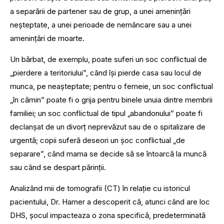
a separării de partener sau de grup, a unei amenințări
neșteptate, a unei perioade de nemâncare sau a unei
amenințări de moarte.
Un bărbat, de exemplu, poate suferi un soc conflictual de
„pierdere a teritoriului”, când își pierde casa sau locul de
munca, pe neașteptate; pentru o femeie, un soc conflictual
„în cămin” poate fi o grija pentru binele unuia dintre membrii
familiei; un soc conflictual de tipul „abandonului” poate fi
declanșat de un divorț neprevăzut sau de o spitalizare de
urgentă; copii suferă deseori un șoc conflictual „de
separare”, când mama se decide să se întoarcă la muncă
sau când se despart părinții.
Analizând mii de tomografii (CT) în relație cu istoricul
pacientului, Dr. Hamer a descoperit că, atunci când are loc
DHS, șocul impacteaza o zona specifică, predeterminată