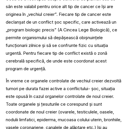
sân este valabil pentru orice alt tip de cancer ce își are
originea în „vechiul creier”. Fiecare tip de cancer este
declanșat de un conflict șoc specific, care activează un
„program biologic precis” (A Cincea Lege Biologică), ce
permite organismului să depășească obișnuințele
funcționarii zilnice și să se confrunte fizic cu situația
urgentă. Pentru fiecare tip de conflict există o zonă
cerebrală specifică, de unde este coordonat acest
program de urgență.
În vreme ce organele controlate de vechiul creier dezvoltă
tumori pe durata fazei active a conflictului- șoc, situația
este opusă în cazul organelor controlate de noul creier.
Toate organele și țesuturile ce corespund și sunt
coordonate de noul creier (ovarele, testiculele, oasele,
nodulii limfatici, epiderma, mucoasa colului uterin, bronhiile,
vasele coronariene, canalele de alăptare etc.) își au