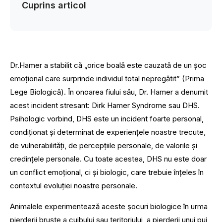
Cuprins articol
Dr.Hamer a stabilit că „orice boală este cauzată de un șoc
emoțional care surprinde individul total nepregătit” (Prima
Lege Biologică). În onoarea fiului său, Dr. Hamer a denumit
acest incident stresant: Dirk Hamer Syndrome sau DHS.
Psihologic vorbind, DHS este un incident foarte personal,
condiționat și determinat de experiențele noastre trecute,
de vulnerabilități, de percepțiile personale, de valorile și
credințele personale. Cu toate acestea, DHS nu este doar
un conflict emoțional, ci și biologic, care trebuie înțeles în
contextul evoluției noastre personale.
Animalele experimentează aceste șocuri biologice în urma
pierderii bruște a cuibului sau teritoriului, a pierderii unui pui,