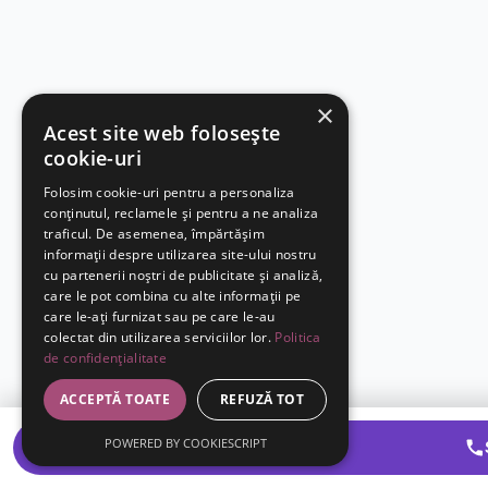
×
Acest site web folosește
cookie-uri
Folosim cookie-uri pentru a personaliza
conținutul, reclamele și pentru a ne analiza
traficul. De asemenea, împărtășim
informații despre utilizarea site-ului nostru
cu partenerii noștri de publicitate și analiză,
care le pot combina cu alte informații pe
care le-ați furnizat sau pe care le-au
colectat din utilizarea serviciilor lor.
Politica
de confidențialitate
ACCEPTĂ TOATE
REFUZĂ TOT
POWERED BY COOKIESCRIPT