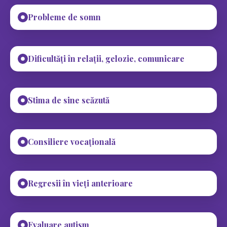
Probleme de somn
Dificultăți în relații, gelozie, comunicare
Stima de sine scăzută
Consiliere vocațională
Regresii în vieți anterioare
Evaluare autism