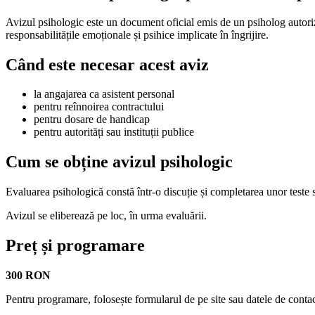
Avizul psihologic este un document oficial emis de un psiholog autorizat
responsabilitățile emoționale și psihice implicate în îngrijire.
Când este necesar acest aviz
la angajarea ca asistent personal
pentru reînnoirea contractului
pentru dosare de handicap
pentru autorități sau instituții publice
Cum se obține avizul psihologic
Evaluarea psihologică constă într-o discuție și completarea unor teste s
Avizul se eliberează pe loc, în urma evaluării.
Preț și programare
300 RON
Pentru programare, folosește formularul de pe site sau datele de contac