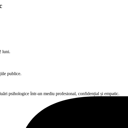
c
2 luni.
iile publice.
luări psihologice într-un mediu profesional, confidențial și empatic.