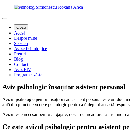
Close
Acasă
Despre mine
Servicii
Avize Psihologice
Prețuri
Blog
Contact
Aviz FIV
Programează-te
Aviz psihologic însoțitor asistent personal
Avizul psihologic pentru însoțitor sau asistent personal este un docume
aptă din punct de vedere psihologic pentru a îndeplini această responsa
Avizul este necesar pentru angajare, dosar de încadrare sau reînnoirea
Ce este avizul psihologic pentru asistent p